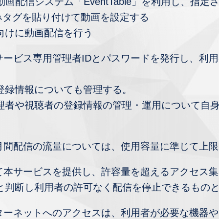
画配信システム「EventTable」を利用し、指
込みタグを貼り付けて動画を設定する
向けに動画配信を行う
本サービス専用管理者IDとパスワードを発行し、利
登録情報についても管理する。
管理者や視聴者の登録情報の管理・運用について自
や月間配信の流量については、使用容量に準じて上
いて本サービスを提供し、許容量を超えるアクセス
と判断し利用者の許可なく配信を停止できるもの
ンターネットへのアクセスは、利用者が必要な機器