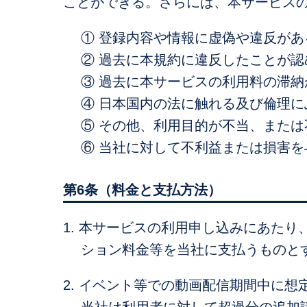
ことができる。さらには、本サービス
① 登録内容や情報に虚偽や違反があ
② 過去に本規約に違反したことが認
③ 過去に本サービスの利用料の滞
④ 日本国内の法に触れる及び倫理
⑤ その他、利用目的が不当、また
⑥ 当社に対して不利益または損害
第6条（料金と支払方法）
1. 本サービスの利用申し込みにあた
ション料金等を当社に支払うものと
2. イベント等での動画配信期間中に
当社は利用者に対して超過分の追加