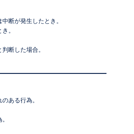
は中断が発生したとき。
とき。
と判断した場合。
れのある行為。
為。